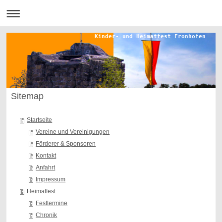
Kinder- und Heimatfest Fronhofen
Sitemap
Startseite
Vereine und Vereinigungen
Förderer & Sponsoren
Kontakt
Anfahrt
Impressum
Heimatfest
Festtermine
Chronik