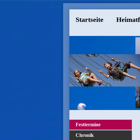
Startseite
Heimatf
Festtermine
Chronik