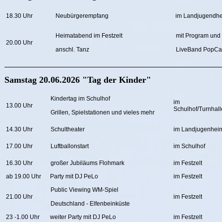
18.30 Uhr
Neubürgerempfang
im Landjugendh
Heimatabend im Festzelt
mit Program und 
20.00 Uhr
anschl. Tanz
LiveBand PopCa
Samstag 20.06.2026 "Tag der Kinder"
Kindertag im Schulhof
im
13.00 Uhr
Schulhof/Turnhall
Grillen, Spielstationen und vieles mehr
14.30 Uhr
Schultheater
im Landjugenhei
17.00 Uhr
Luftballonstart
im Schulhof
16.30 Uhr
großer Jubiläums Flohmark
im Festzelt
ab 19.00 Uhr
Party mit DJ PeLo
im Festzelt
Public Viewing WM-Spiel
21.00 Uhr
im Festzelt
Deutschland - Elfenbeinküste
23 -1.00 Uhr
weiter Party mit DJ PeLo
im Festzelt