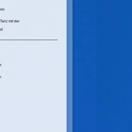
eim
Tanz mit der
st
e
m