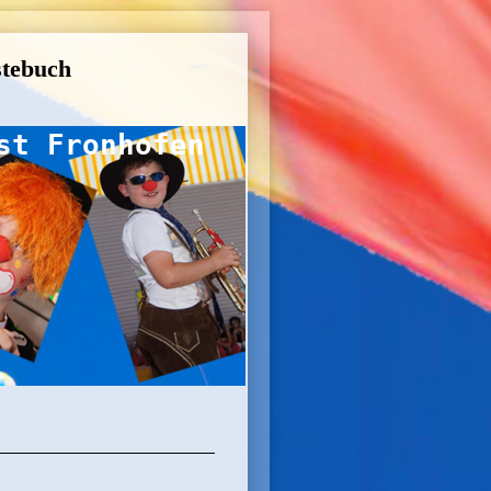
tebuch
st Fronhofen